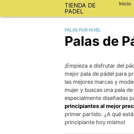
Saltar
Inicio
TIENDA DE
al
PADEL
contenido
PALAS POR NIVEL
Palas de P
¡Empieza a disfrutar del p
mejor pala de pádel para p
las mejores marcas y modelo
mujer y buscas una pala de
especialmente diseñadas p
principiantes al mejor prec
primer partido. ¿A qué est
principiante hoy mismo!